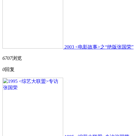
2003 <电影故事>之“绝版张国荣”
6707
浏览
0
回复