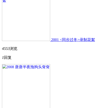
2001 <同步过冬>录制花絮
4553
浏览
1
回复