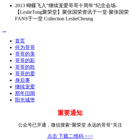
2013 蝴蝶飞入“继续宠爱哥哥十周年”纪念会场-
【LeslieTong聚荣堂】聚张国荣资讯于一堂·聚张国荣
FANS于一堂 Collection LeslieCheung
...
首页
何为哥哥
哥哥的美
哥哥的影
哥哥的歌
哥哥的爱
身后事
继续宠爱
那年旧闻
阳光城堡
重要通知
公众号已开通，微信搜索“聚荣堂 永远的哥哥”关注
点击 下载二维码 >>>