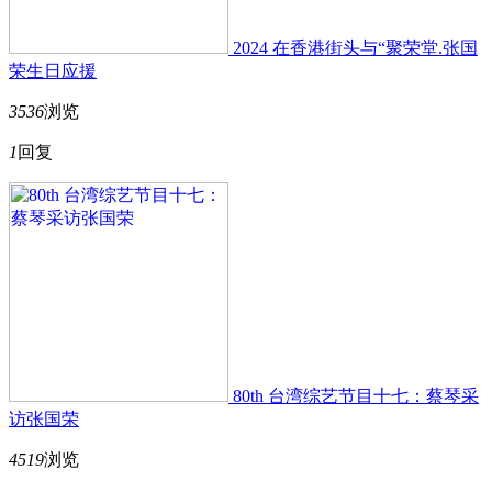
2024 在香港街头与“聚荣堂.张国
荣生日应援
3536
浏览
1
回复
80th 台湾综艺节目十七：蔡琴采
访张国荣
4519
浏览