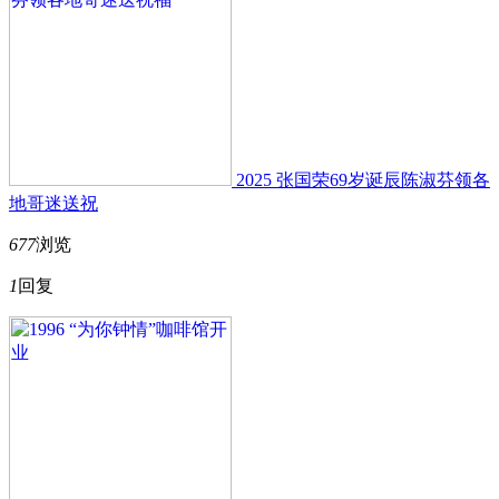
2025 张国荣69岁诞辰陈淑芬领各
地哥迷送祝
677
浏览
1
回复