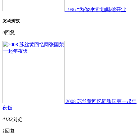
1996 “为你钟情”咖啡馆开业
994
浏览
0
回复
2008 苏丝黄回忆同张国荣一起年
夜饭
4132
浏览
1
回复