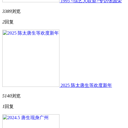
1995 <综艺大联盟>专访张国荣
3389
浏览
2
回复
2025 陈太唐生等欢度新年
5140
浏览
1
回复