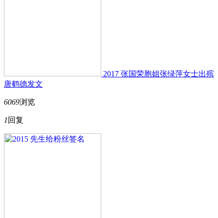
2017 张国荣胞姐张绿萍女士出殡
唐鹤德发文
6069
浏览
1
回复