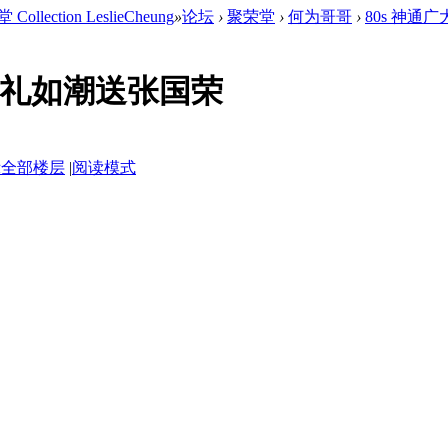
ction LeslieCheung
»
论坛
›
聚荣堂
›
何为哥哥
›
80s 神通
 厚礼如潮送张国荣
示全部楼层
|
阅读模式