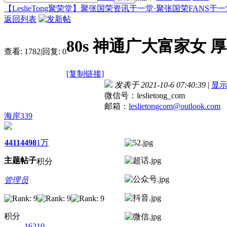
【LeslieTong聚荣堂】聚张国荣资讯于一堂·聚张国荣FANS于一堂 Colle
返回列表
80s 神通广大富家女
查看:
1782
|
回复:
0
[复制链接]
发表于 2021-10-6 07:40:39
|
显
微信号：leslietong_com
邮箱：
leslietongcom@outlook.com
海岸339
4411
4498
1万
主题
帖子
积分
管理员
积分
16210