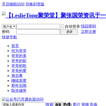
开启辅助访问
切换到宽版
找回密码
自动登录
密码
立即注册
登录
快捷导航
首页
何为哥哥
哥哥的美
哥哥的影
哥哥的歌
哥哥的爱
身后事
继续宠爱
那年旧闻
阳光城堡
搜索
热搜:
图片
视频
歌曲
搜索