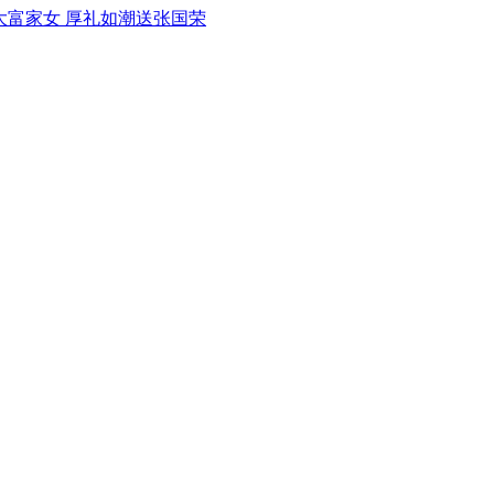
广大富家女 厚礼如潮送张国荣