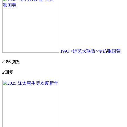
1995 <综艺大联盟>专访张国荣
3389
浏览
2
回复