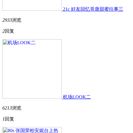
21c 好友回忆哥唐甜蜜往事三
2933
浏览
2
回复
机场LOOK二
6213
浏览
1
回复