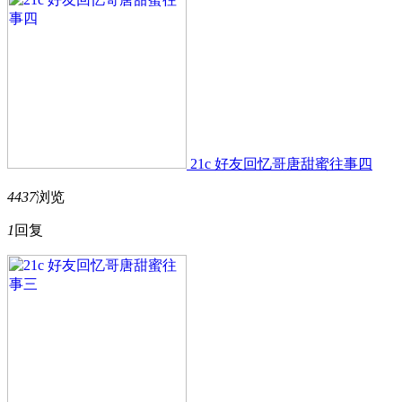
21c 好友回忆哥唐甜蜜往事四
4437
浏览
1
回复