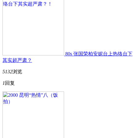
80s 张国荣柏安妮台上热络台下
其实超严肃？
5132
浏览
1
回复