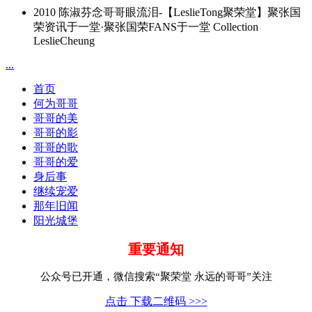
2010 陈淑芬念哥哥眼流泪-【LeslieTong聚荣堂】聚张国
荣资讯于一堂·聚张国荣FANS于一堂 Collection
LeslieCheung
...
首页
何为哥哥
哥哥的美
哥哥的影
哥哥的歌
哥哥的爱
身后事
继续宠爱
那年旧闻
阳光城堡
重要通知
公众号已开通，微信搜索“聚荣堂 永远的哥哥”关注
点击 下载二维码 >>>