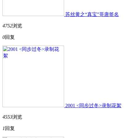
苏丝黄之“真宝”哥唐签名
4752
浏览
0
回复
2001 <同步过冬>录制花絮
4553
浏览
1
回复