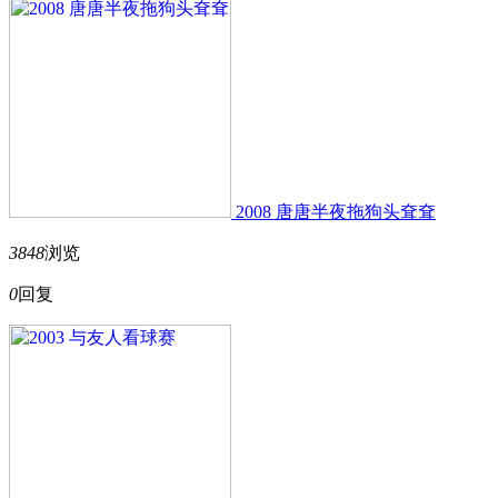
2008 唐唐半夜拖狗头耷耷
3848
浏览
0
回复