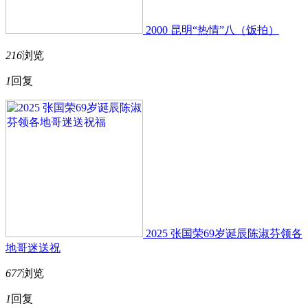
2000 昆明“热情”八（饭拍）
216
浏览
1
回复
2025 张国荣69岁诞辰陈淑芬领各
地哥迷送祝
677
浏览
1
回复