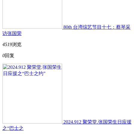
80th 台湾综艺节目十七：蔡琴采
访张国荣
4519
浏览
0
回复
2024.912 聚荣堂.张国荣生日应援
之“巴士之