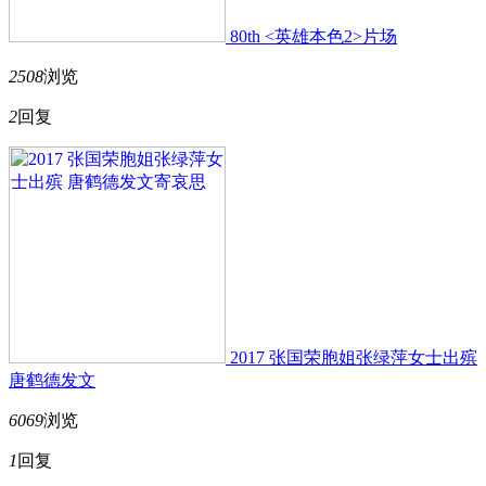
80th <英雄本色2>片场
2508
浏览
2
回复
2017 张国荣胞姐张绿萍女士出殡
唐鹤德发文
6069
浏览
1
回复