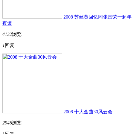
2008 苏丝黄回忆同张国荣一起年
夜饭
4132
浏览
1
回复
2008 十大金曲30风云会
2946
浏览
1
回复