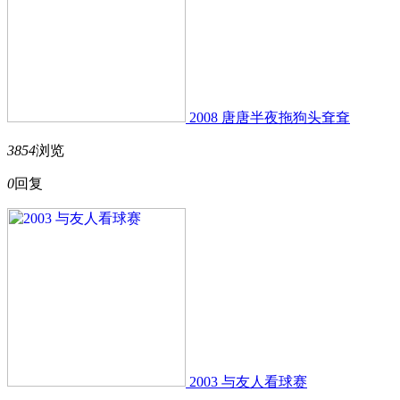
2008 唐唐半夜拖狗头耷耷
3854
浏览
0
回复
2003 与友人看球赛