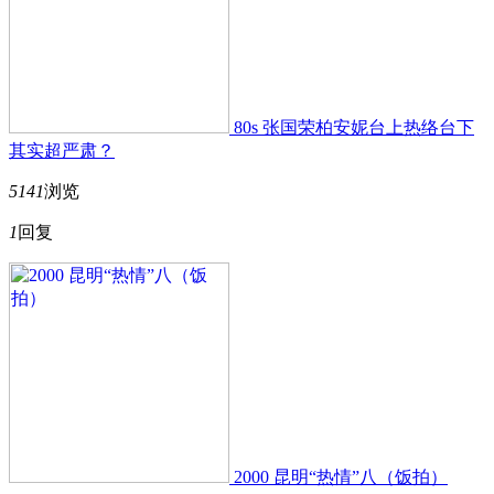
80s 张国荣柏安妮台上热络台下
其实超严肃？
5141
浏览
1
回复
2000 昆明“热情”八（饭拍）