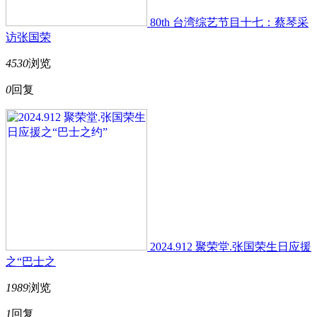
80th 台湾综艺节目十七：蔡琴采
访张国荣
4530
浏览
0
回复
2024.912 聚荣堂.张国荣生日应援
之“巴士之
1989
浏览
1
回复