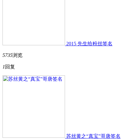
2015 先生给粉丝签名
5735
浏览
1
回复
苏丝黄之“真宝”哥唐签名