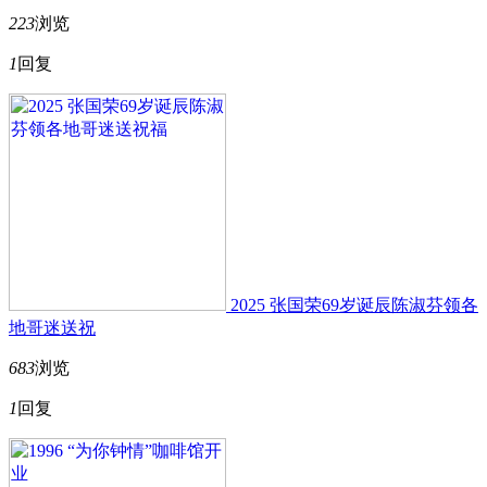
223
浏览
1
回复
2025 张国荣69岁诞辰陈淑芬领各
地哥迷送祝
683
浏览
1
回复