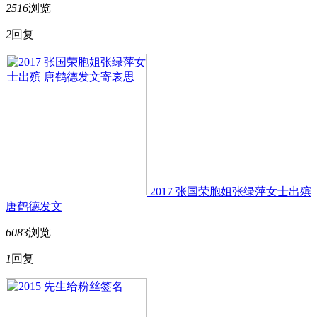
2516
浏览
2
回复
2017 张国荣胞姐张绿萍女士出殡
唐鹤德发文
6083
浏览
1
回复