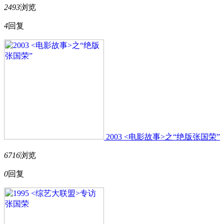
2493
浏览
4
回复
2003 <电影故事>之“绝版张国荣”
6716
浏览
0
回复