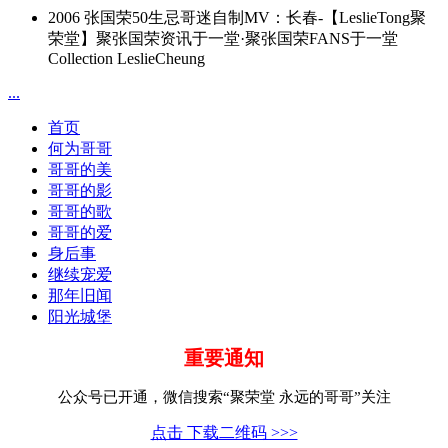
2006 张国荣50生忌哥迷自制MV：长春-【LeslieTong聚
荣堂】聚张国荣资讯于一堂·聚张国荣FANS于一堂
Collection LeslieCheung
...
首页
何为哥哥
哥哥的美
哥哥的影
哥哥的歌
哥哥的爱
身后事
继续宠爱
那年旧闻
阳光城堡
重要通知
公众号已开通，微信搜索“聚荣堂 永远的哥哥”关注
点击 下载二维码 >>>