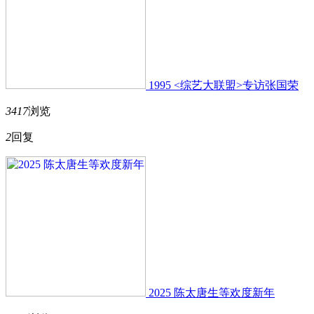
1995 <综艺大联盟>专访张国荣
3417
浏览
2
回复
2025 陈太唐生等欢度新年