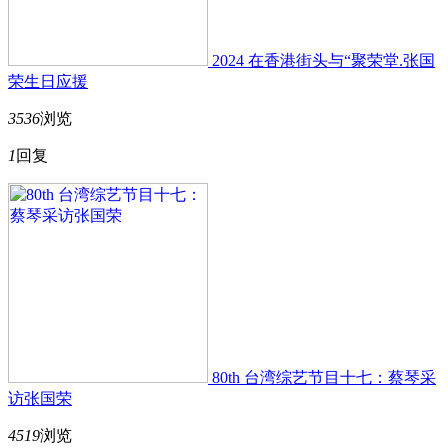
2024 在香港街头与“聚荣堂.张国
荣生日应援
3536
浏览
1
回复
80th 台湾综艺节目十七：蔡琴采
访张国荣
4519
浏览