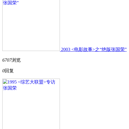
2003 <电影故事>之“绝版张国荣”
6707
浏览
0
回复