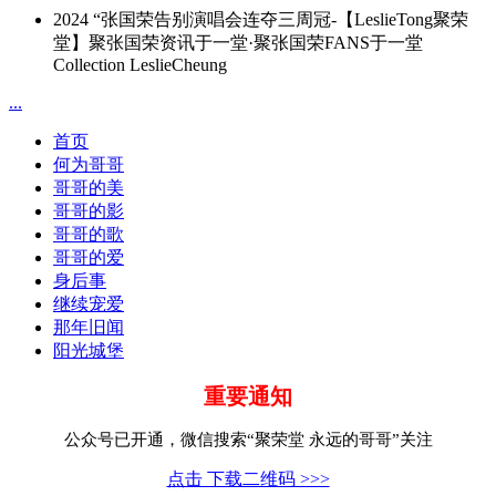
2024 “张国荣告别演唱会连夺三周冠-【LeslieTong聚荣
堂】聚张国荣资讯于一堂·聚张国荣FANS于一堂
Collection LeslieCheung
...
首页
何为哥哥
哥哥的美
哥哥的影
哥哥的歌
哥哥的爱
身后事
继续宠爱
那年旧闻
阳光城堡
重要通知
公众号已开通，微信搜索“聚荣堂 永远的哥哥”关注
点击 下载二维码 >>>