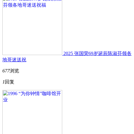
2025 张国荣69岁诞辰陈淑芬领各
地哥迷送祝
677
浏览
1
回复