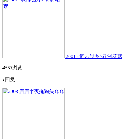
2001 <同步过冬>录制花絮
4553
浏览
1
回复