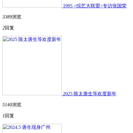
1995 <综艺大联盟>专访张国荣
3389
浏览
2
回复
2025 陈太唐生等欢度新年
5140
浏览
1
回复