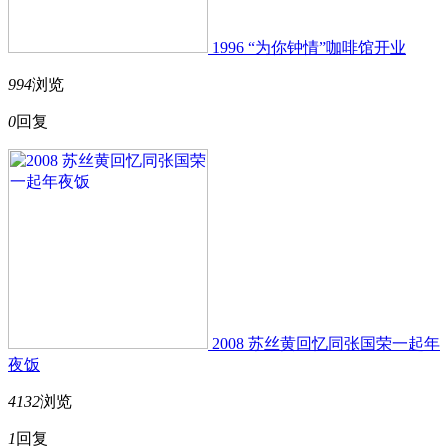
1996 “为你钟情”咖啡馆开业
994
浏览
0
回复
2008 苏丝黄回忆同张国荣一起年
夜饭
4132
浏览
1
回复