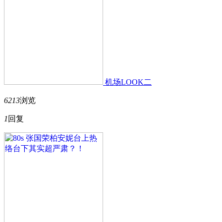
机场LOOK二
6213
浏览
1
回复