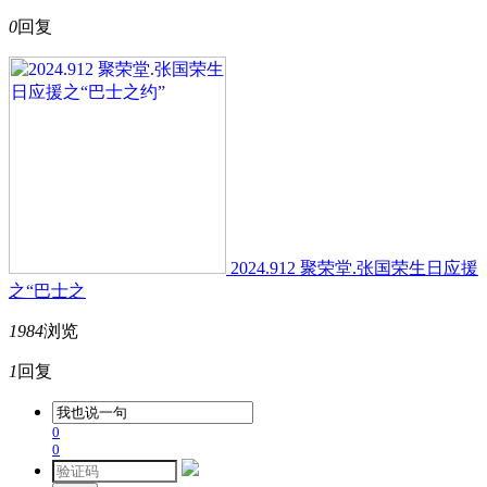
0
回复
2024.912 聚荣堂.张国荣生日应援
之“巴士之
1984
浏览
1
回复
0
0