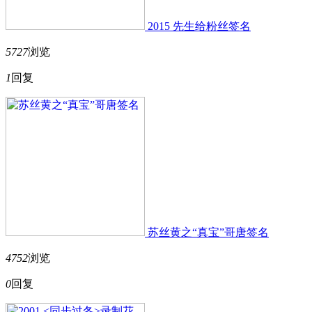
2015 先生给粉丝签名
5727
浏览
1
回复
苏丝黄之“真宝”哥唐签名
4752
浏览
0
回复