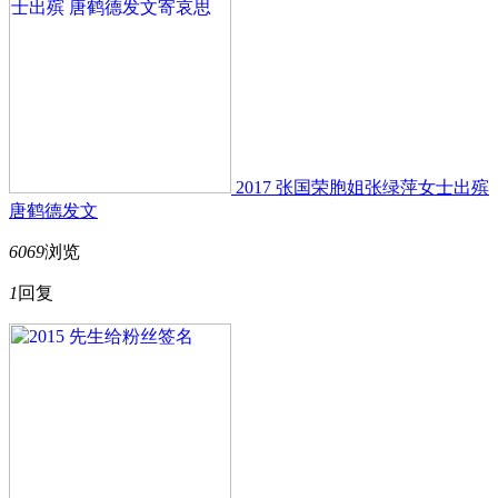
2017 张国荣胞姐张绿萍女士出殡
唐鹤德发文
6069
浏览
1
回复