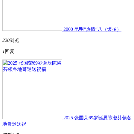
2000 昆明“热情”八（饭拍）
220
浏览
1
回复
2025 张国荣69岁诞辰陈淑芬领各
地哥迷送祝