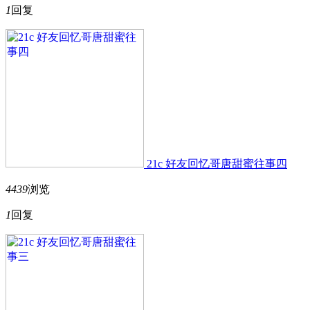
1
回复
21c 好友回忆哥唐甜蜜往事四
4439
浏览
1
回复