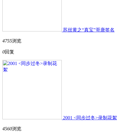
苏丝黄之“真宝”哥唐签名
4755
浏览
0
回复
2001 <同步过冬>录制花絮
4560
浏览