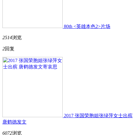
80th <英雄本色2>片场
2514
浏览
2
回复
2017 张国荣胞姐张绿萍女士出殡
唐鹤德发文
6072
浏览