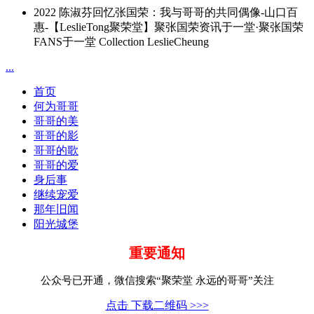
2022 陈淑芬回忆张国荣：我与哥哥的共同偶像-山口百
惠-【LeslieTong聚荣堂】聚张国荣资讯于一堂·聚张国荣
FANS于一堂 Collection LeslieCheung
...
首页
何为哥哥
哥哥的美
哥哥的影
哥哥的歌
哥哥的爱
身后事
继续宠爱
那年旧闻
阳光城堡
重要通知
公众号已开通，微信搜索“聚荣堂 永远的哥哥”关注
点击 下载二维码 >>>