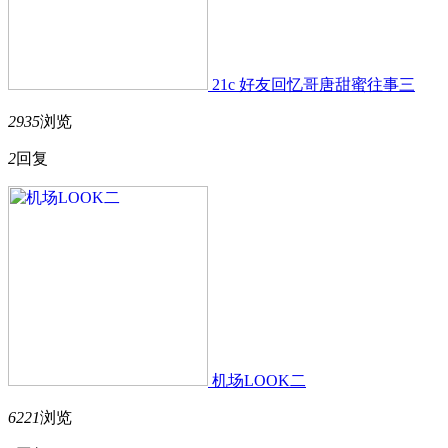
21c 好友回忆哥唐甜蜜往事三
2935
浏览
2
回复
机场LOOK二
6221
浏览