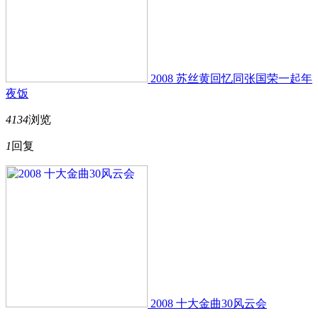
2008 苏丝黄回忆同张国荣一起年
夜饭
4134
浏览
1
回复
2008 十大金曲30风云会