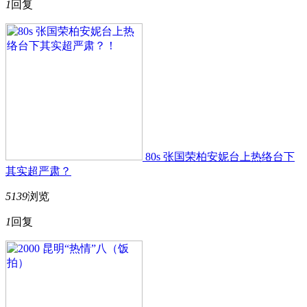
1
回复
80s 张国荣柏安妮台上热络台下
其实超严肃？
5139
浏览
1
回复