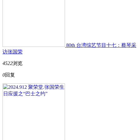
80th 台湾综艺节目十七：蔡琴采
访张国荣
4522
浏览
0
回复