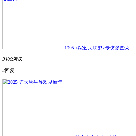
1995 <综艺大联盟>专访张国荣
3406
浏览
2
回复