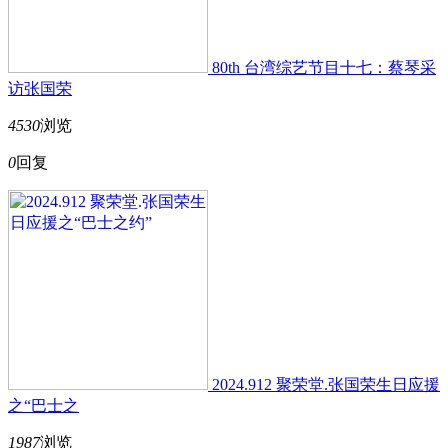
80th 台湾综艺节目十七：蔡琴采
访张国荣
4530
浏览
0
回复
2024.912 聚荣堂.张国荣生日应援
之“巴士之
1987
浏览