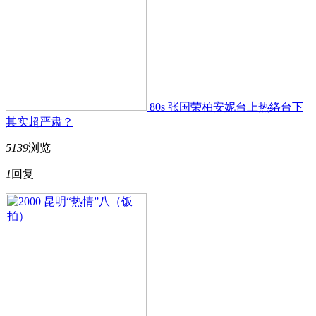
80s 张国荣柏安妮台上热络台下
其实超严肃？
5139
浏览
1
回复