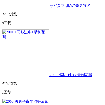
苏丝黄之“真宝”哥唐签名
4755
浏览
0
回复
2001 <同步过冬>录制花絮
4560
浏览
1
回复