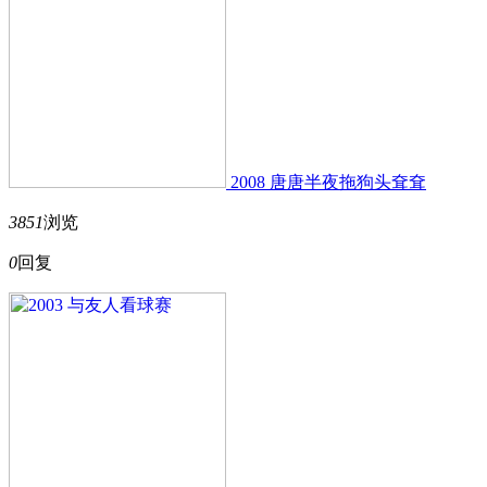
2008 唐唐半夜拖狗头耷耷
3851
浏览
0
回复