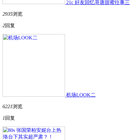
21c 好友回忆哥唐甜蜜往事三
2935
浏览
2
回复
机场LOOK二
6221
浏览
1
回复