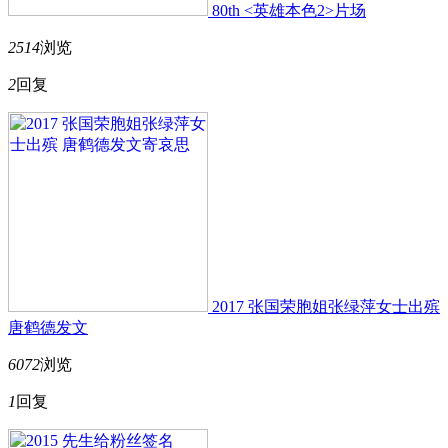
80th <英雄本色2>片场
2514
浏览
2
回复
2017 张国荣胞姐张绿萍女士出殡
唐鹤德发文
6072
浏览
1
回复