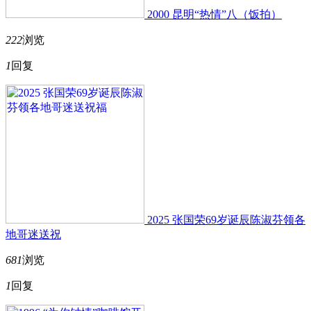
2000 昆明“热情”八（饭拍）
222
浏览
1
回复
2025 张国荣69岁诞辰陈淑芬领各
地哥迷送祝
681
浏览
1
回复