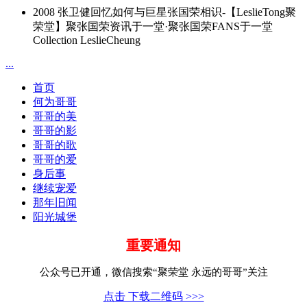
2008 张卫健回忆如何与巨星张国荣相识-【LeslieTong聚
荣堂】聚张国荣资讯于一堂·聚张国荣FANS于一堂
Collection LeslieCheung
...
首页
何为哥哥
哥哥的美
哥哥的影
哥哥的歌
哥哥的爱
身后事
继续宠爱
那年旧闻
阳光城堡
重要通知
公众号已开通，微信搜索“聚荣堂 永远的哥哥”关注
点击 下载二维码 >>>