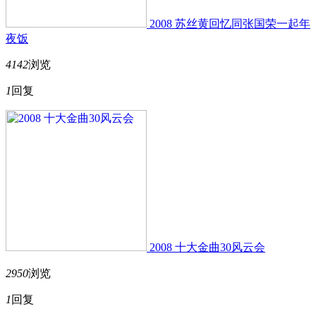
2008 苏丝黄回忆同张国荣一起年
夜饭
4142
浏览
1
回复
2008 十大金曲30风云会
2950
浏览
1
回复