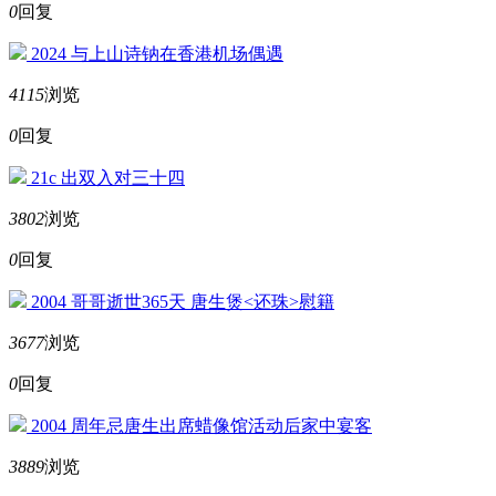
0
回复
2024 与上山诗钠在香港机场偶遇
4115
浏览
0
回复
21c 出双入对三十四
3802
浏览
0
回复
2004 哥哥逝世365天 唐生煲<还珠>慰籍
3677
浏览
0
回复
2004 周年忌唐生出席蜡像馆活动后家中宴客
3889
浏览