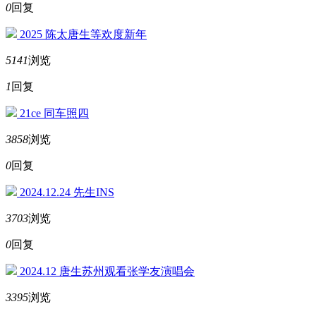
0
回复
2025 陈太唐生等欢度新年
5141
浏览
1
回复
21ce 同车照四
3858
浏览
0
回复
2024.12.24 先生INS
3703
浏览
0
回复
2024.12 唐生苏州观看张学友演唱会
3395
浏览