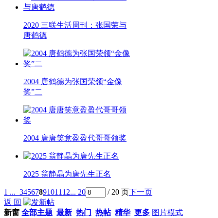
2020 三联生活周刊：张国荣与
唐鹤德
2004 唐鹤德为张国荣领“金像
奖”二
2004 唐唐笑意盈盈代哥哥领奖
2025 翁静晶为唐先生正名
1 ...
3
4
5
6
7
8
9
10
11
12
... 20
/ 20 页
下一页
返 回
新窗
全部主题
最新
热门
热帖
精华
更多
图片模式