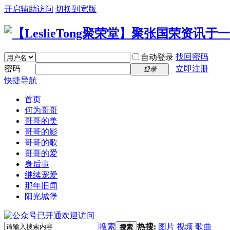
开启辅助访问
切换到宽版
找回密码
自动登录
密码
立即注册
登录
快捷导航
首页
何为哥哥
哥哥的美
哥哥的影
哥哥的歌
哥哥的爱
身后事
继续宠爱
那年旧闻
阳光城堡
搜索
热搜:
图片
视频
歌曲
搜索