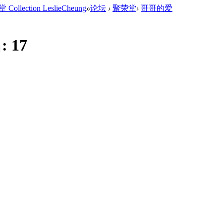
ction LeslieCheung
»
论坛
›
聚荣堂
›
哥哥的爱
:
17